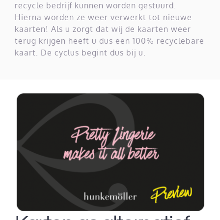
recycle bedrijf kunnen worden gestuurd.
Hierna worden ze weer verwerkt tot nieuwe
kaarten!
Als u zorgt dat wij de kaarten weer
terug krijgen heeft u dus een 100% recyclebare
kaart. De cyclus begint dus bij u.