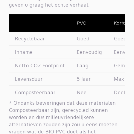
geven u graag het echte verhaal.
PVC
Karton
Recyclebaar
Goed
Goed
Inname
Eenvoudig
Eenvoud
Netto CO2 Footprint
Laag
Gemidd
Levensduur
5 Jaar
Max 1 ja
Composteerbaar
Nee
Deels
* Ondanks beweringen dat deze materialen
Composteerbaar zijn, gerecycled kunnen
worden en dus milieuvriendelijkere
alternatieven zouden zijn zou u eens moeten
vragen wat de BIO PVC doet als het